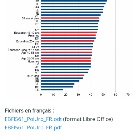
Fichiers en français :
EBFl561_PolUrb_FR.odt
(format Libre Office)
EBFl561_PolUrb_FR.pdf