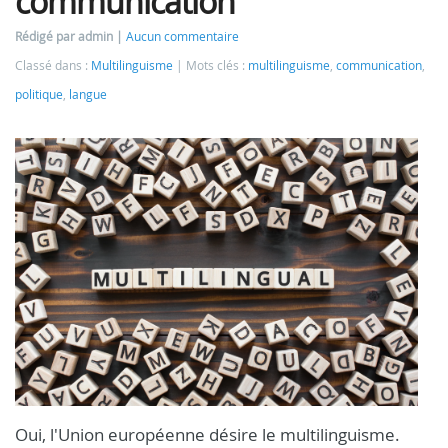
communication
Rédigé par admin
Aucun commentaire
Classé dans :
Multilinguisme
Mots clés :
multilinguisme
,
communication
,
politique
,
langue
Oui, l'Union européenne désire le multilinguisme.