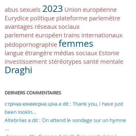
2023
abus sexuels
Union européenne
Eurydice
politique
plateforme
parlemètre
avantages
réseaux sociaux
parlement européen
trains internationaux
femmes
pédopornographie
langue étrangère
médias sociaux
Estonie
investissement
stéréotypes
santé mentale
Draghi
DERNIERS COMMENTAIRES
стрічка конвеєрна ціна a dit : Thank you, I have just
been lookin...
Altebrilas a dit : On attend le sondage sur un hymne
...