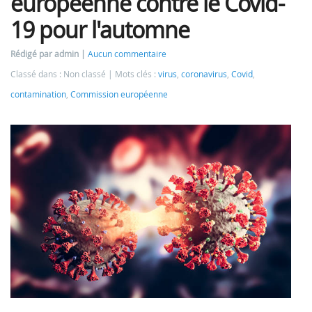
européenne contre le Covid-
19 pour l'automne
Rédigé par admin
Aucun commentaire
Classé dans : Non classé
Mots clés :
virus
,
coronavirus
,
Covid
,
contamination
,
Commission européenne