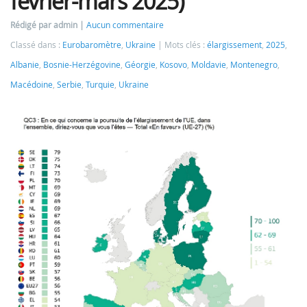
février-mars 2025)
Rédigé par admin
Aucun commentaire
Classé dans :
Eurobaromètre
,
Ukraine
Mots clés :
élargissement
,
2025
,
Albanie
,
Bosnie-Herzégovine
,
Géorgie
,
Kosovo
,
Moldavie
,
Montenegro
,
Macédoine
,
Serbie
,
Turquie
,
Ukraine