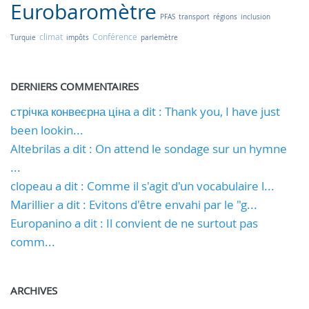
Eurobaromètre
PFAS
transport
régions
inclusion
climat
Conférence
Turquie
impôts
parlemètre
DERNIERS COMMENTAIRES
стрічка конвеєрна ціна a dit : Thank you, I have just
been lookin...
Altebrilas a dit : On attend le sondage sur un hymne
...
clopeau a dit : Comme il s'agit d'un vocabulaire l...
Marillier a dit : Evitons d'être envahi par le "g...
Europanino a dit : Il convient de ne surtout pas
comm...
ARCHIVES