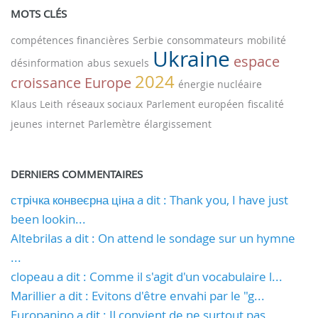
MOTS CLÉS
compétences financières
Serbie
consommateurs
mobilité
Ukraine
espace
désinformation
abus sexuels
2024
croissance
Europe
énergie nucléaire
Klaus Leith
réseaux sociaux
Parlement européen
fiscalité
jeunes
internet
Parlemètre
élargissement
DERNIERS COMMENTAIRES
стрічка конвеєрна ціна a dit : Thank you, I have just
been lookin...
Altebrilas a dit : On attend le sondage sur un hymne
...
clopeau a dit : Comme il s'agit d'un vocabulaire l...
Marillier a dit : Evitons d'être envahi par le "g...
Europanino a dit : Il convient de ne surtout pas