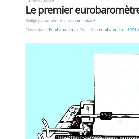
Le premier eurobaromètre
Rédigé par admin
Aucun commentaire
Classé dans :
Eurobaromètre
Mots clés :
eurobaromètre
,
1974
,