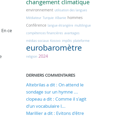
changement climatique
environnement
utilisation des langues
hommes
Médiateur
Turquie
Albanie
Conférence
langue étrangère
multilingue
 En ce
compétences financières
avantages
médias sociaux
Kosovo
impôts
plateforme
eurobaromètre
e
2024
religion
DERNIERS COMMENTAIRES
Altebrilas a dit : On attend le
sondage sur un hymne ...
clopeau a dit : Comme il s'agit
d'un vocabulaire l...
Marillier a dit : Evitons d'être