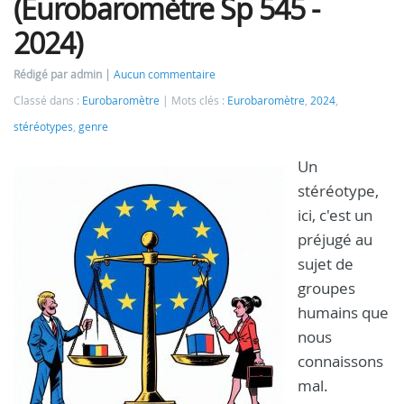
(Eurobaromètre Sp 545 -
2024)
Rédigé par admin
Aucun commentaire
Classé dans :
Eurobaromètre
Mots clés :
Eurobaromètre
,
2024
,
stéréotypes
,
genre
Un
stéréotype,
ici, c'est un
préjugé au
sujet de
groupes
humains que
nous
connaissons
mal.