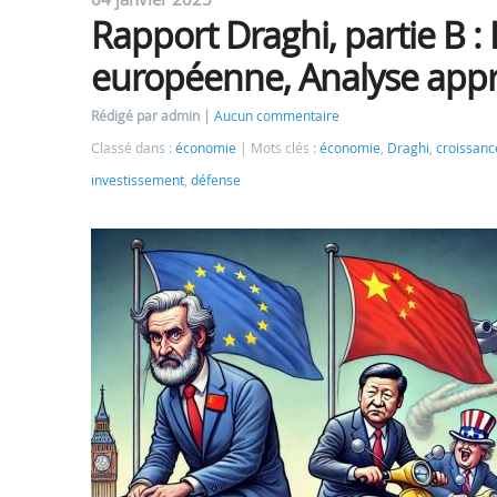
Rapport Draghi, partie B : 
européenne, Analyse app
Rédigé par admin
Aucun commentaire
Classé dans :
économie
Mots clés :
économie
,
Draghi
,
croissanc
investissement
,
défense