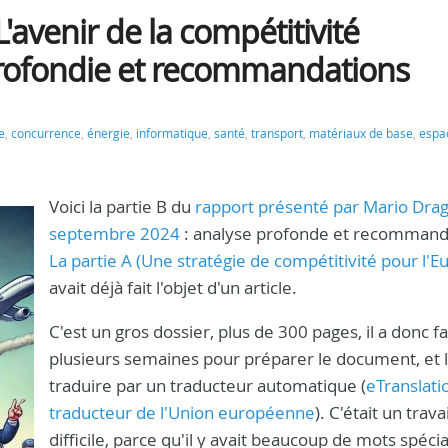
L'avenir de la compétitivité
rofondie et recommandations
e
,
concurrence
,
énergie
,
informatique
,
santé
,
transport
,
matériaux de base
,
espa
Voici la partie B du
rapport présenté par Mario Drag
septembre 2024
: analyse profonde et recommand
La partie A (Une stratégie de compétitivité pour l'E
avait déjà fait l'objet d'un article.
C'est un gros dossier, plus de 300 pages, il a donc fa
plusieurs semaines pour préparer le document, et l
traduire par un traducteur automatique (
eTranslatio
traducteur de l'Union européenne
). C'était un travai
difficile, parce qu'il y avait beaucoup de mots spécia