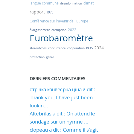
langue commune
climat
désinformation
rapport
1975
Conférence sur l'avenir de l'Europe
2022
élargissement
corruption
Eurobaromètre
2024
stéréotypes
concurrence
coopération
PFAS
protection
genre
DERNIERS COMMENTAIRES
стрічка конвеєрна ціна a dit :
Thank you, I have just been
lookin...
Altebrilas a dit : On attend le
sondage sur un hymne ...
clopeau a dit : Comme il s'agit