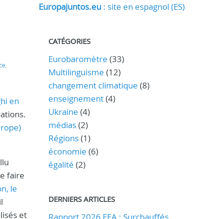
Europajuntos.eu
: site en espagnol (ES)
CATÉGORIES
Eurobaromètre
(33)
ce
,
Multilinguisme
(12)
changement climatique
(8)
enseignement
(4)
hi en
Ukraine
(4)
ations.
médias
(2)
urope)
Régions
(1)
économie
(6)
llu
égalité
(2)
e faire
n, le
DERNIERS ARTICLES
l
lisés et
Rapport 2026 EEA : Surchauffés