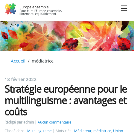
Europe ensemble
Pour faire l'Europe ensemble,
librement, équitablement.
Accueil
médiatrice
18 février 2022
Stratégie européenne pour le
multilinguisme : avantages et
coûts
Rédigé par admin
Aucun commentaire
Classé dans :
Multilinguisme
Mots clés :
Médiateur
,
médiatrice
,
Union