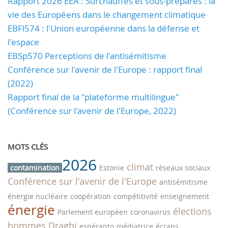
Rapport 2026 EEA : Surchauffés et sous-préparés : la
vie des Européens dans le changement climatique
EBFl574 : l'Union européenne dans la défense et
l'espace
EBSp570 Perceptions de l'antisémitisme
Conférence sur l'avenir de l'Europe : rapport final
(2022)
Rapport final de la "plateforme multilingue"
(Conférence sur l'avenir de l'Europe, 2022)
MOTS CLÉS
2026
climat
contamination
Estonie
réseaux sociaux
Conférence sur l'avenir de l'Europe
antisémitisme
énergie nucléaire
coopération
compétitivité
enseignement
énergie
élections
Parlement européen
coronavirus
hommes
Draghi
espéranto
médiatrice
écrans