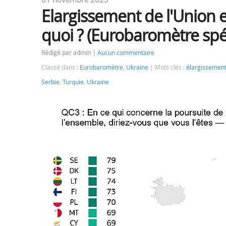
Elargissement de l'Union 
quoi ? (Eurobaromètre spéc
Rédigé par admin
Aucun commentaire
Classé dans :
Eurobaromètre
,
Ukraine
Mots clés :
élargissemen
Serbie
,
Turquie
,
Ukraine