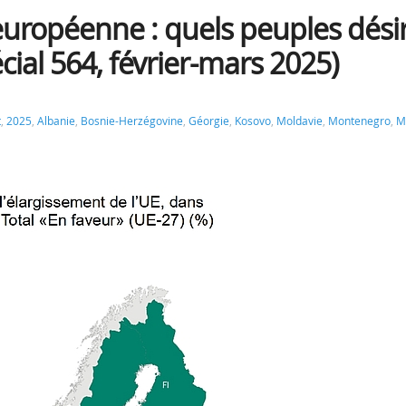
européenne : quels peuples dési
ial 564, février-mars 2025)
t
,
2025
,
Albanie
,
Bosnie-Herzégovine
,
Géorgie
,
Kosovo
,
Moldavie
,
Montenegro
,
M