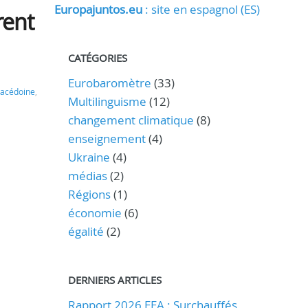
Europajuntos.eu
: site en espagnol (ES)
rent
CATÉGORIES
Eurobaromètre
(33)
acédoine
,
Multilinguisme
(12)
changement climatique
(8)
enseignement
(4)
Ukraine
(4)
médias
(2)
Régions
(1)
économie
(6)
égalité
(2)
DERNIERS ARTICLES
Rapport 2026 EEA : Surchauffés