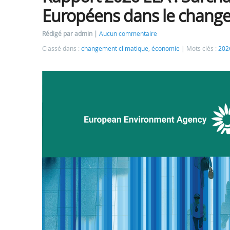
Européens dans le chang
Rédigé par admin
Aucun commentaire
Classé dans :
changement climatique
,
économie
Mots clés :
202