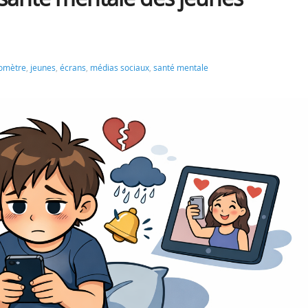
omètre
,
jeunes
,
écrans
,
médias sociaux
,
santé mentale