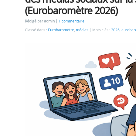
(Eurobaromètre 2026)
Rédigé par admin
1 commentaire
Classé dans :
Eurobaromètre
,
médias
Mots clés :
2026
,
eurobar