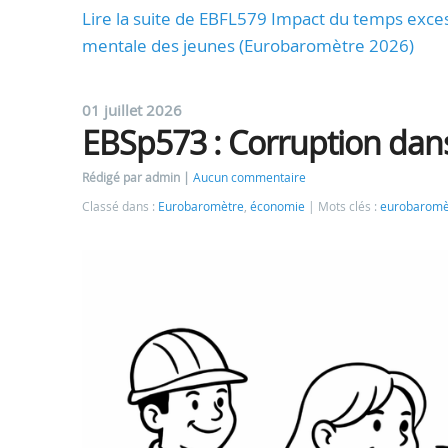
Lire la suite de EBFL579 Impact du temps exces
mentale des jeunes (Eurobaromètre 2026)
01 juillet 2026
EBSp573 : Corruption dan
Rédigé par admin
Aucun commentaire
Classé dans :
Eurobaromètre
,
économie
Mots clés :
eurobaromè