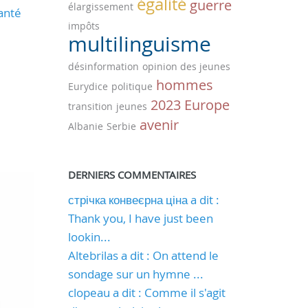
égalité
guerre
élargissement
anté
impôts
multilinguisme
désinformation
opinion des jeunes
hommes
Eurydice
politique
2023
Europe
transition
jeunes
avenir
Albanie
Serbie
DERNIERS COMMENTAIRES
стрічка конвеєрна ціна a dit :
Thank you, I have just been
lookin...
Altebrilas a dit : On attend le
sondage sur un hymne ...
clopeau a dit : Comme il s'agit