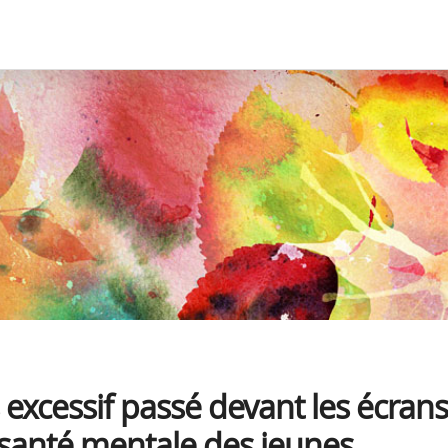
xcessif passé devant les écrans
 santé mentale des jeunes