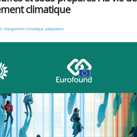
ement climatique
6
,
changement climatique
,
adaptation