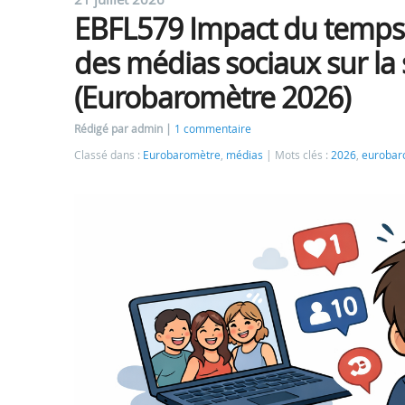
EBFL579 Impact du temps e
des médias sociaux sur la
(Eurobaromètre 2026)
Rédigé par admin
1 commentaire
Classé dans :
Eurobaromètre
,
médias
Mots clés :
2026
,
eurobar