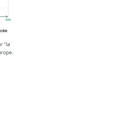
r "la
urope.