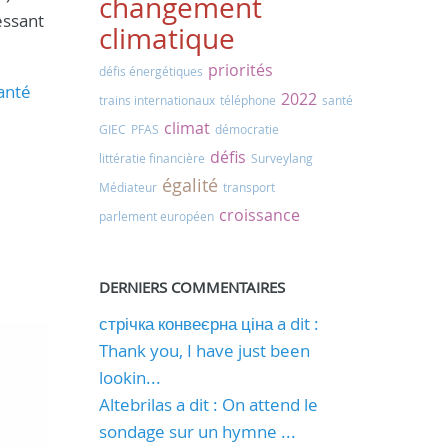
changement
essant
climatique
priorités
défis énergétiques
anté
2022
trains internationaux
téléphone
santé
climat
GIEC
PFAS
démocratie
défis
littératie financière
Surveylang
égalité
Médiateur
transport
croissance
parlement européen
DERNIERS COMMENTAIRES
стрічка конвеєрна ціна a dit :
Thank you, I have just been
lookin...
Altebrilas a dit : On attend le
sondage sur un hymne ...