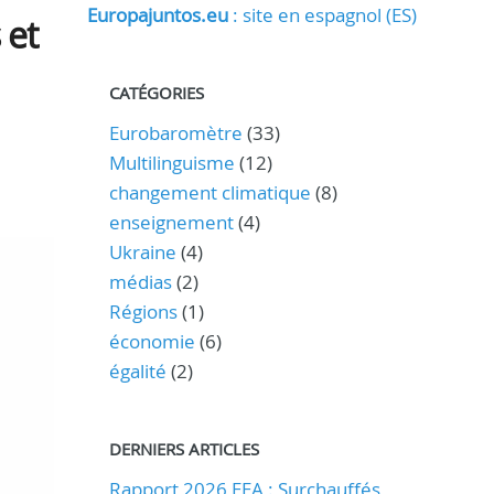
Europajuntos.eu
: site en espagnol (ES)
 et
CATÉGORIES
Eurobaromètre
(33)
Multilinguisme
(12)
changement climatique
(8)
enseignement
(4)
Ukraine
(4)
médias
(2)
Régions
(1)
économie
(6)
égalité
(2)
DERNIERS ARTICLES
Rapport 2026 EEA : Surchauffés