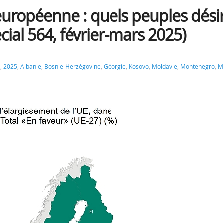
européenne : quels peuples dési
ial 564, février-mars 2025)
t
,
2025
,
Albanie
,
Bosnie-Herzégovine
,
Géorgie
,
Kosovo
,
Moldavie
,
Montenegro
,
M