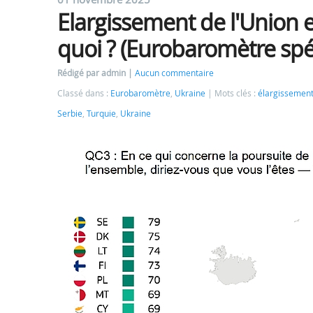
Elargissement de l'Union 
quoi ? (Eurobaromètre spéc
Rédigé par admin
Aucun commentaire
Classé dans :
Eurobaromètre
,
Ukraine
Mots clés :
élargissemen
Serbie
,
Turquie
,
Ukraine