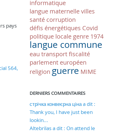
informatique
langue maternelle
villes
santé
corruption
urs pays
défis énergétiques
Covid
politique locale
genre
1974
langue commune
eau
transport
fiscalité
parlement européen
ial 564,
guerre
religion
MIME
DERNIERS COMMENTAIRES
стрічка конвеєрна ціна a dit :
Thank you, I have just been
lookin...
Altebrilas a dit : On attend le