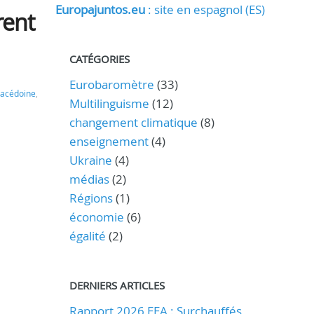
Europajuntos.eu
: site en espagnol (ES)
rent
CATÉGORIES
Eurobaromètre
(33)
acédoine
,
Multilinguisme
(12)
changement climatique
(8)
enseignement
(4)
Ukraine
(4)
médias
(2)
Régions
(1)
économie
(6)
égalité
(2)
DERNIERS ARTICLES
Rapport 2026 EEA : Surchauffés