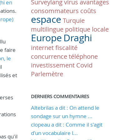
Surveylang
virus
avantages
hi en
consommateurs
coûts
ations.
espace
urope)
Turquie
multilingue
politique locale
Europe
Draghi
llu
internet
fiscalité
e faire
concurrence
téléphone
n, le
investissement
Covid
l
Parlemètre
lisés et
DERNIERS COMMENTAIRES
verses
Altebrilas a dit : On attend le
rations
sondage sur un hymne ...
clopeau a dit : Comme il s'agit
d'un vocabulaire l...
as qu'il