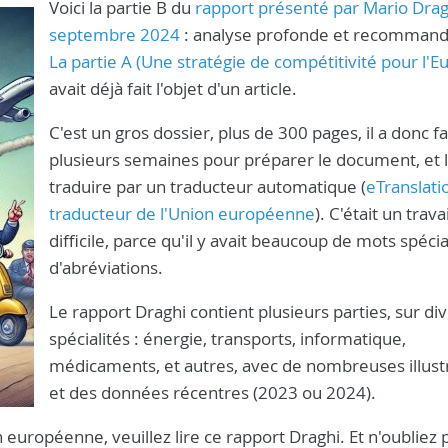
Voici la partie B du
rapport présenté par Mario Drag
septembre 2024
: analyse profonde et recommand
La partie A (Une stratégie de compétitivité pour l'E
avait déjà fait l'objet d'un article.
C'est un gros dossier, plus de 300 pages, il a donc fa
plusieurs semaines pour préparer le document, et l
traduire par un traducteur automatique (
eTranslatio
traducteur de l'Union européenne
). C'était un travai
difficile, parce qu'il y avait beaucoup de mots spécia
d'abréviations.
Le rapport Draghi contient plusieurs parties, sur di
spécialités : énergie, transports, informatique,
médicaments, et autres, avec de nombreuses illust
et des données récentres (2023 ou 2024).
 européenne, veuillez lire ce rapport Draghi. Et n'oubliez p