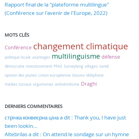
Rapport final de la "plateforme multilingue"
(Conférence sur l'avenir de l'Europe, 2022)
MOTS CLÉS
changement climatique
Conférence
multilinguisme
défense
politique locale
avantages
démocratie
investissement
PFAS
Surveylang
villages
santé
opinion des jeunes
Union européenne
Kosovo
téléphone
Draghi
médias sociaux
organismes
antisémitisme
DERNIERS COMMENTAIRES
стрічка конвеєрна ціна a dit : Thank you, I have just
been lookin...
Altebrilas a dit : On attend le sondage sur un hymne