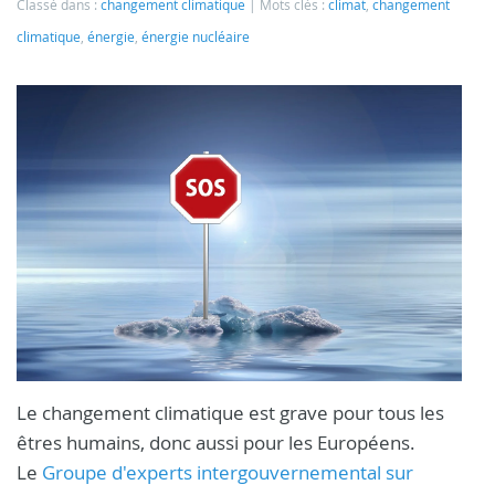
Classé dans :
changement climatique
Mots clés :
climat
,
changement
climatique
,
énergie
,
énergie nucléaire
Le changement climatique est grave pour tous les
êtres humains, donc aussi pour les Européens.
Le
Groupe d'experts intergouvernemental sur