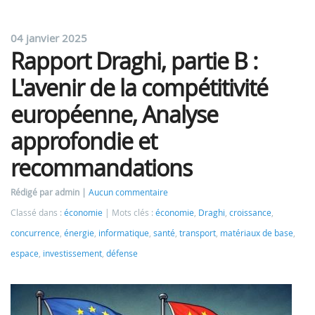
04 janvier 2025
Rapport Draghi, partie B :
L'avenir de la compétitivité
européenne, Analyse
approfondie et
recommandations
Rédigé par admin
Aucun commentaire
Classé dans :
économie
Mots clés :
économie
,
Draghi
,
croissance
,
concurrence
,
énergie
,
informatique
,
santé
,
transport
,
matériaux de base
,
espace
,
investissement
,
défense