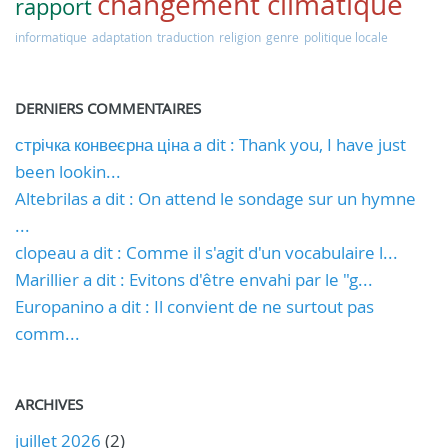
changement climatique
rapport
informatique
adaptation
traduction
religion
genre
politique locale
DERNIERS COMMENTAIRES
стрічка конвеєрна ціна a dit : Thank you, I have just
been lookin...
Altebrilas a dit : On attend le sondage sur un hymne
...
clopeau a dit : Comme il s'agit d'un vocabulaire l...
Marillier a dit : Evitons d'être envahi par le "g...
Europanino a dit : Il convient de ne surtout pas
comm...
ARCHIVES
juillet 2026
(2)