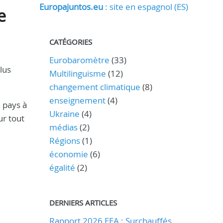
Europajuntos.eu
: site en espagnol (ES)
e
CATÉGORIES
Eurobaromètre
(33)
lus
Multilinguisme
(12)
changement climatique
(8)
enseignement
(4)
n pays à
Ukraine
(4)
ur tout
médias
(2)
Régions
(1)
économie
(6)
égalité
(2)
DERNIERS ARTICLES
Rapport 2026 EEA : Surchauffés