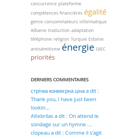
concurrence
plateforme
égalité
compétences financières
genre
consommateurs
informatique
Albanie
traduction
adaptation
téléphone
religion
Turquie
Estonie
énergie
antisémitisme
GIEC
priorités
DERNIERS COMMENTAIRES
стрічка конвеєрна ціна a dit :
Thank you, I have just been
lookin...
Altebrilas a dit : On attend le
sondage sur un hymne ...
clopeau a dit : Comme il s'agit