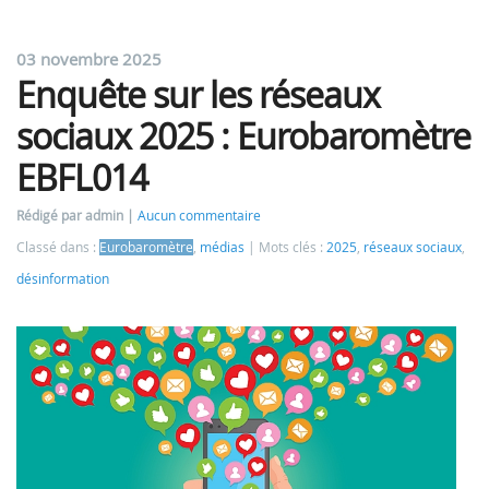
03 novembre 2025
Enquête sur les réseaux
sociaux 2025 : Eurobaromètre
EBFL014
Rédigé par admin
Aucun commentaire
Classé dans :
Eurobaromètre
,
médias
Mots clés :
2025
,
réseaux sociaux
,
désinformation