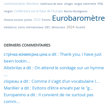
communication
élections
matériaux de base
villages
langue maternelle
PFAS
Conférence sur le futur de l'Europe
religion
Bosnie-Herzégovine
Eurobaromètre
2023
réseaux sociaux
jeunes
Estonie
2024
médiatrice
trains internationaux
GIEC
démocratie
fiscalité
DERNIERS COMMENTAIRES
стрічка конвеєрна ціна a dit : Thank you, I have just
been lookin...
Altebrilas a dit : On attend le sondage sur un hymne
...
clopeau a dit : Comme il s'agit d'un vocabulaire l...
Marillier a dit : Evitons d'être envahi par le "g...
Europanino a dit : Il convient de ne surtout pas
comm...