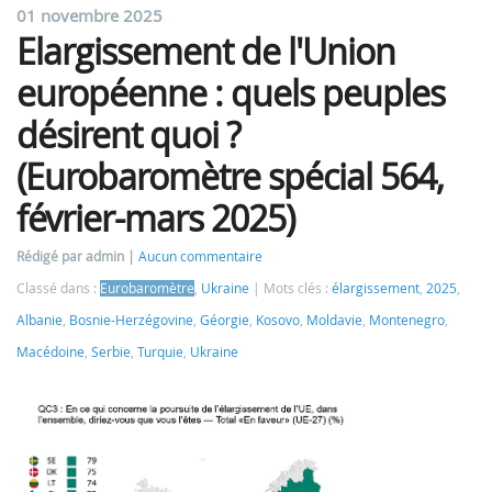
01 novembre 2025
Elargissement de l'Union
européenne : quels peuples
désirent quoi ?
(Eurobaromètre spécial 564,
février-mars 2025)
Rédigé par admin
Aucun commentaire
Classé dans :
Eurobaromètre
,
Ukraine
Mots clés :
élargissement
,
2025
,
Albanie
,
Bosnie-Herzégovine
,
Géorgie
,
Kosovo
,
Moldavie
,
Montenegro
,
Macédoine
,
Serbie
,
Turquie
,
Ukraine