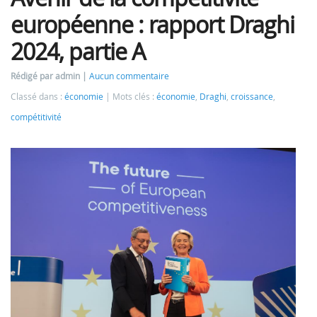
européenne : rapport Draghi
2024, partie A
Rédigé par admin
Aucun commentaire
Classé dans :
économie
Mots clés :
économie
,
Draghi
,
croissance
,
compétitivité