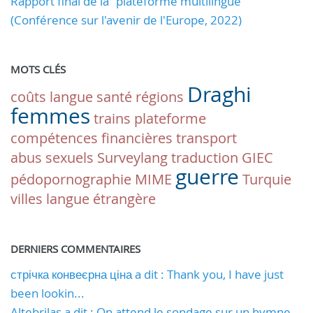
Rapport final de la "plateforme multilingue"
(Conférence sur l'avenir de l'Europe, 2022)
MOTS CLÉS
Draghi
coûts
langue
santé
régions
femmes
trains
plateforme
compétences financières
transport
abus sexuels
Surveylang
traduction
GIEC
guerre
pédopornographie
MIME
Turquie
villes
langue étrangère
DERNIERS COMMENTAIRES
стрічка конвеєрна ціна a dit : Thank you, I have just
been lookin...
Altebrilas a dit : On attend le sondage sur un hymne