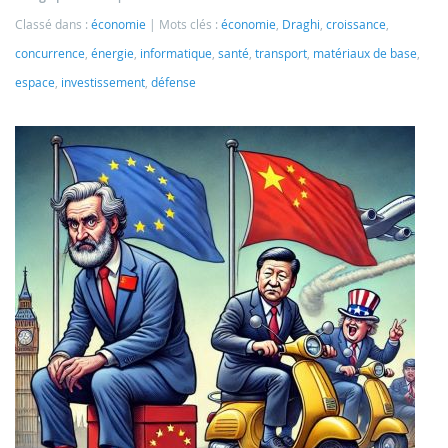
Classé dans :
économie
Mots clés :
économie
,
Draghi
,
croissance
,
concurrence
,
énergie
,
informatique
,
santé
,
transport
,
matériaux de base
,
espace
,
investissement
,
défense